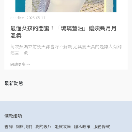
candice | 2023-05-17
最懂女孩的閨蜜！「琉璃苣油」讓姨媽月月
溫柔
每次姨媽來前幾天都會好不蘇胡 尤其夏天真的是讓人有夠
痛苦…😖 ⋯
閱讀更多 ->
最新動態
條款細項
查詢
關於我們
我的帳戶
退款政策
隱私政策
服務條款